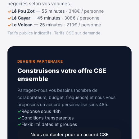
négociés selon vos volumes.
Lé Pou Zot
—
55 minutes
·
348€ / personne
✓
Lé Gayar
—
45 minutes
·
308€ / personne
✓
Le Volcan
—
25 minutes
·
210€ / personne
✓
Tarifs publics indicatifs. Tarifs CSE sur demande.
DEVENIR PARTENAIRE
Construisons votre offre CSE
ensemble
Partagez-nous vos besoins (nombre de
collaborateurs, budget, fréquence) et nous vous
proposons un accord personnalisé sous 48h.
✓
Réponse sous 48h
✓
Conditions transparentes
✓
Flexibilité dates et groupes
Nous contacter pour un accord CSE